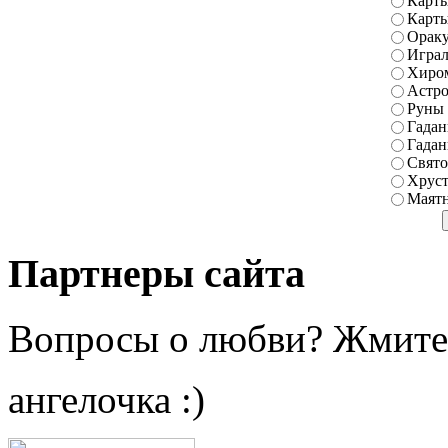
Карты
Карт
Ораку
Играл
Хиро
Астро
Руны
Гадан
Гадан
Свято
Хруст
Маятн
Партнеры сайта
Вопросы о любви? Жмите
ангелочка :)