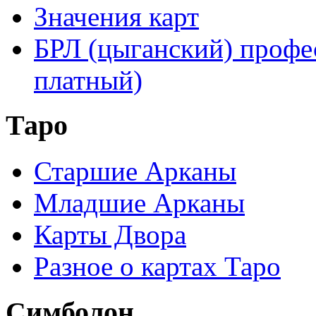
Значения карт
БРЛ (цыганский) профе
платный)
Таро
Старшие Арканы
Младшие Арканы
Карты Двора
Разное о картах Таро
Симболон