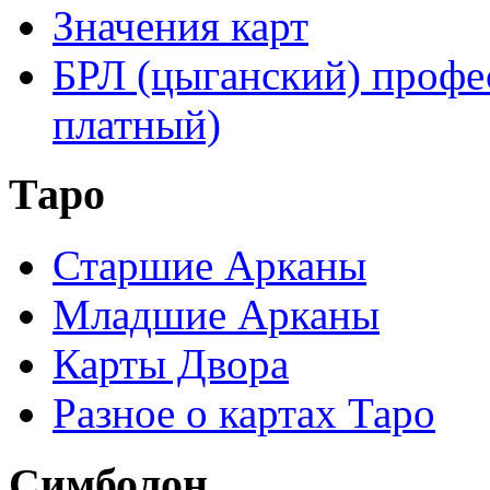
Значения карт
БРЛ (цыганский) профе
платный)
Таро
Старшие Арканы
Младшие Арканы
Карты Двора
Разное о картах Таро
Симболон