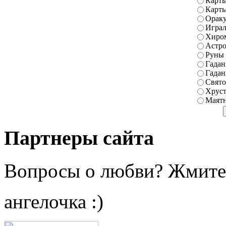
Карты
Карт
Ораку
Играл
Хиро
Астро
Руны
Гадан
Гадан
Свято
Хруст
Маятн
Партнеры сайта
Вопросы о любви? Жмите
ангелочка :)