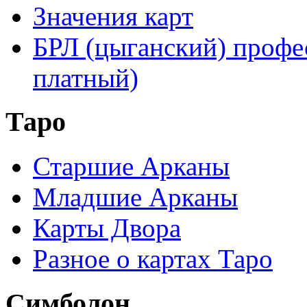
Значения карт
БРЛ (цыганский) профе
платный)
Таро
Старшие Арканы
Младшие Арканы
Карты Двора
Разное о картах Таро
Симболон