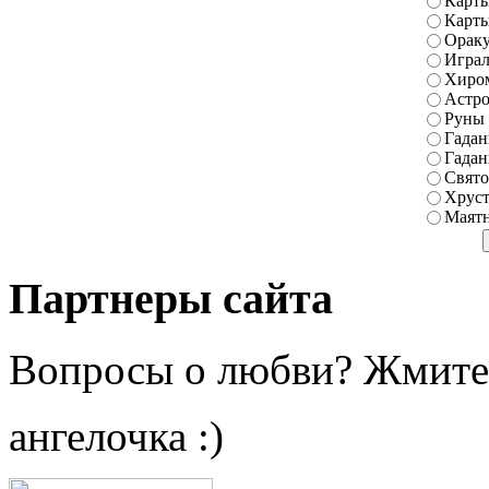
Карты
Карт
Ораку
Играл
Хиро
Астро
Руны
Гадан
Гадан
Свято
Хруст
Маятн
Партнеры сайта
Вопросы о любви? Жмите
ангелочка :)