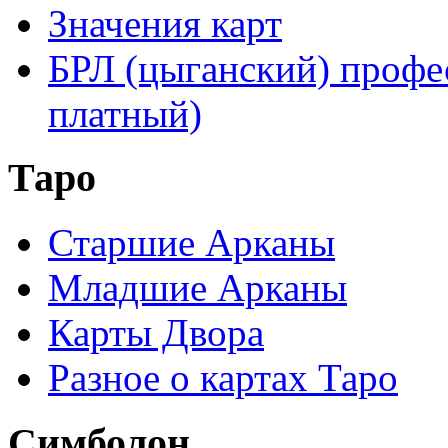
Значения карт
БРЛ (цыганский) профе
платный)
Таро
Старшие Арканы
Младшие Арканы
Карты Двора
Разное о картах Таро
Симболон