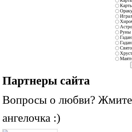
Карты
Карт
Ораку
Играл
Хиро
Астро
Руны
Гадан
Гадан
Свято
Хруст
Маятн
Партнеры сайта
Вопросы о любви? Жмите
ангелочка :)