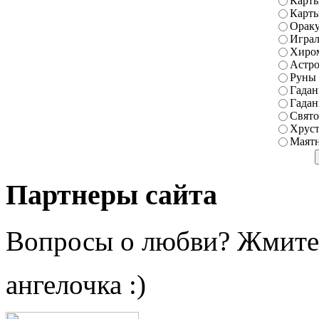
Карты
Карт
Ораку
Играл
Хиро
Астро
Руны
Гадан
Гадан
Свято
Хруст
Маятн
Партнеры сайта
Вопросы о любви? Жмите
ангелочка :)