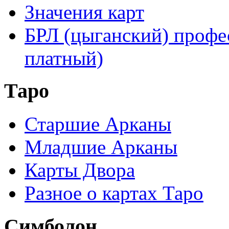
Значения карт
БРЛ (цыганский) профе
платный)
Таро
Старшие Арканы
Младшие Арканы
Карты Двора
Разное о картах Таро
Симболон