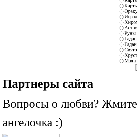
Карты
Карт
Ораку
Играл
Хиро
Астро
Руны
Гадан
Гадан
Свято
Хруст
Маятн
Партнеры сайта
Вопросы о любви? Жмите
ангелочка :)