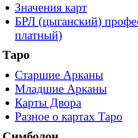
Значения карт
БРЛ (цыганский) профе
платный)
Таро
Старшие Арканы
Младшие Арканы
Карты Двора
Разное о картах Таро
Симболон