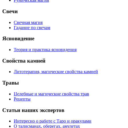
Руническая магия
Свечи
Свечная магия
Гадание по свечам
Ясновидение
Теория и практика ясновидения
Свойства камней
Литотерапия, магические свойства камней
Травы
Целебные и магические свойства трав
Рецепты
Статьи наших экспертов
Интересно о работе с Таро и оракулами
О талисманах, оберегах, амулетах