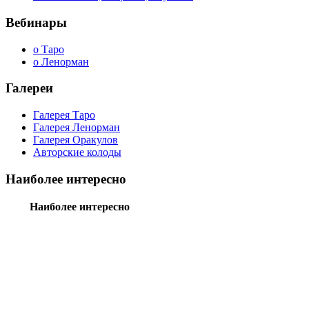
Вебинары
о Таро
о Ленорман
Галереи
Галерея Таро
Галерея Ленорман
Галерея Оракулов
Авторские колоды
Наиболее интересно
Наиболее интересно