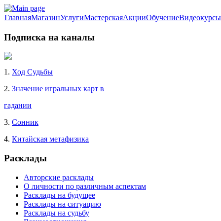
Главная
Магазин
Услуги
Мастерская
Акции
Обучение
Видеокурсы
Подписка на каналы
1.
Ход Судьбы
2.
Значение игральных карт в
гадании
3.
Сонник
4.
Китайская метафизика
Расклады
Авторские расклады
О личности по различным аспектам
Расклады на будущее
Расклады на ситуацию
Расклады на судьбу