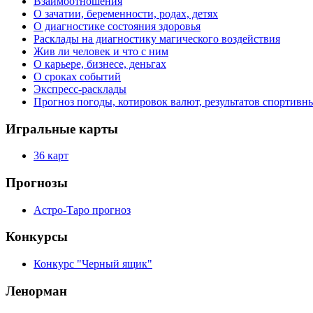
Взаимоотношения
О зачатии, беременности, родах, детях
О диагностике состояния здоровья
Расклады на диагностику магического воздействия
Жив ли человек и что с ним
О карьере, бизнесе, деньгах
О сроках событий
Экспресс-расклады
Прогноз погоды, котировок валют, результатов спортивн
Игральные карты
36 карт
Прогнозы
Астро-Таро прогноз
Конкурсы
Конкурс "Черный ящик"
Ленорман