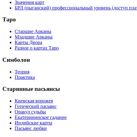
Значения карт
БРЛ (цыганский) профессиональный уровень (доступ пл
Таро
Старшие Арканы
Младшие Арканы
Карты Двора
Разное о картах Таро
Симболон
Теория
Практика
Старинные пасьянсы
Киевская ворожея
Готический пасьянс
Оракул судьбы
Екатерининское гадание
Индийские карты
Пасьянс любви