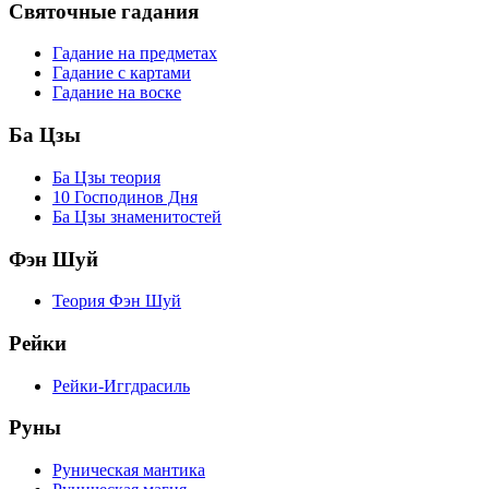
Святочные гадания
Гадание на предметах
Гадание с картами
Гадание на воске
Ба Цзы
Ба Цзы теория
10 Господинов Дня
Ба Цзы знаменитостей
Фэн Шуй
Теория Фэн Шуй
Рейки
Рейки-Иггдрасиль
Руны
Руническая мантика