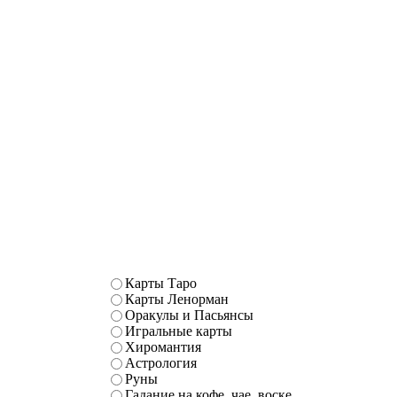
Карты Таро
Карты Ленорман
Оракулы и Пасьянсы
Игральные карты
Хиромантия
Астрология
Руны
Гадание на кофе, чае, воске