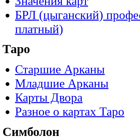
Значения карт
БРЛ (цыганский) профе
платный)
Таро
Старшие Арканы
Младшие Арканы
Карты Двора
Разное о картах Таро
Симболон