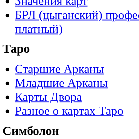
Значения карт
БРЛ (цыганский) профе
платный)
Таро
Старшие Арканы
Младшие Арканы
Карты Двора
Разное о картах Таро
Симболон