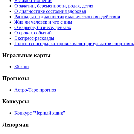
Взаимоотношения
О зачатии, беременности, родах, детях
О диагностике состояния здоровья
Расклады на диагностику магического воздействия
Жив ли человек и что с ним
О карьере, бизнесе, деньгах
О сроках событий
Экспресс-расклады
Прогноз погоды, котировок валют, результатов спортивн
Игральные карты
36 карт
Прогнозы
Астро-Таро прогноз
Конкурсы
Конкурс "Черный ящик"
Ленорман