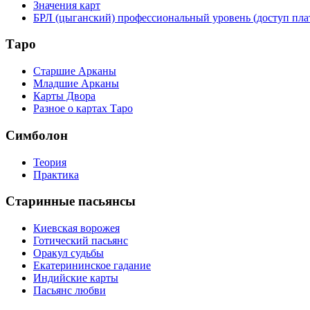
Значения карт
БРЛ (цыганский) профессиональный уровень (доступ пл
Таро
Старшие Арканы
Младшие Арканы
Карты Двора
Разное о картах Таро
Симболон
Теория
Практика
Старинные пасьянсы
Киевская ворожея
Готический пасьянс
Оракул судьбы
Екатерининское гадание
Индийские карты
Пасьянс любви