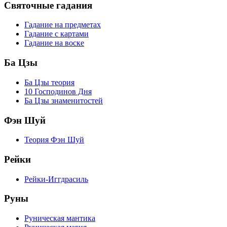
Святочные гадания
Гадание на предметах
Гадание с картами
Гадание на воске
Ба Цзы
Ба Цзы теория
10 Господинов Дня
Ба Цзы знаменитостей
Фэн Шуй
Теория Фэн Шуй
Рейки
Рейки-Иггдрасиль
Руны
Руническая мантика