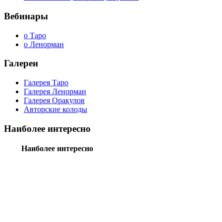
Вебинары
о Таро
о Ленорман
Галереи
Галерея Таро
Галерея Ленорман
Галерея Оракулов
Авторские колоды
Наиболее интересно
Наиболее интересно