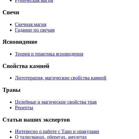
Руническая магия
Свечи
Свечная магия
Гадание по свечам
Ясновидение
Теория и практика ясновидения
Свойства камней
Литотерапия, магические свойства камней
Травы
Целебные и магические свойства трав
Рецепты
Статьи наших экспертов
Интересно о работе с Таро и оракулами
О талисманах, оберегах, амулетах