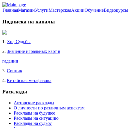
Главная
Магазин
Услуги
Мастерская
Акции
Обучение
Видеокурсы
Подписка на каналы
1.
Ход Судьбы
2.
Значение игральных карт в
гадании
3.
Сонник
4.
Китайская метафизика
Расклады
Авторские расклады
О личности по различным аспектам
Расклады на будущее
Расклады на ситуацию
Расклады на судьбу