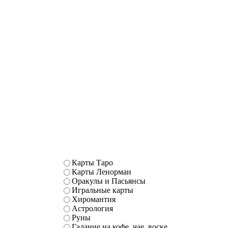
Карты Таро
Карты Ленорман
Оракулы и Пасьянсы
Игральные карты
Хиромантия
Астрология
Руны
Гадание на кофе, чае, воске