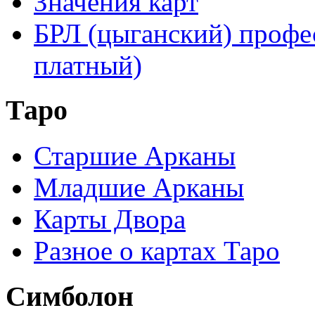
Значения карт
БРЛ (цыганский) профе
платный)
Таро
Старшие Арканы
Младшие Арканы
Карты Двора
Разное о картах Таро
Симболон